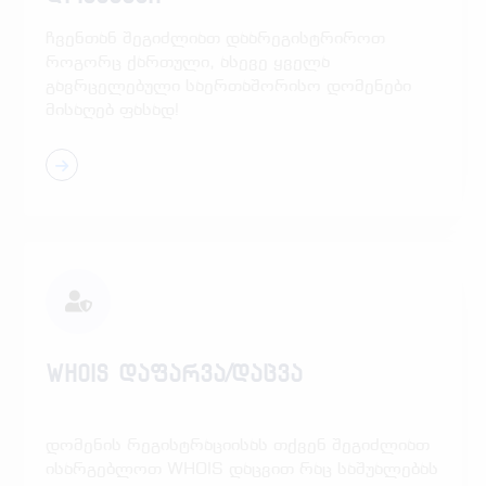
ჩვენთან შეგიძლიათ დაარეგისტრიროთ
როგორც ქართული, ასევე ყველა
გავრცელებული საერთაშორისო დომენები
მისაღებ ფასად!
WHOIS დაფარვა/დაცვა
დომენის რეგისტრაციისას თქვენ შეგიძლიათ
ისარგებლოთ WHOIS დაცვით რაც საშუალებას