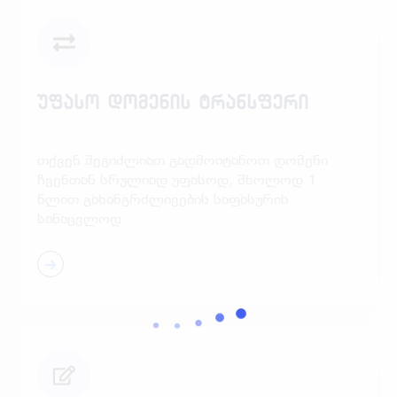
უფასო დომენის ტრანსფერი
თქვენ შეგიძლიათ გადმოიტანოთ დომენი
ჩვენთან სრულიად უფასოდ, მხოლოდ 1
წლით გახანგრძლივების საფასურის
სანაცვლოდ